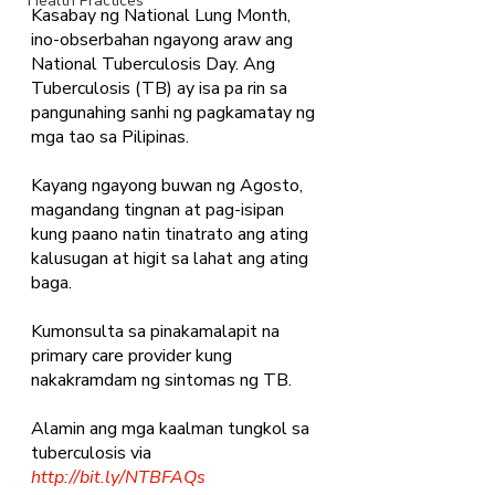
Health Practices
Kasabay ng National Lung Month, 
ino-obserbahan ngayong araw ang 
National Tuberculosis Day. Ang 
Tuberculosis (TB) ay isa pa rin sa 
pangunahing sanhi ng pagkamatay ng 
mga tao sa Pilipinas. 
Kayang ngayong buwan ng Agosto, 
magandang tingnan at pag-isipan 
kung paano natin tinatrato ang ating 
kalusugan at higit sa lahat ang ating 
baga. 
Kumonsulta sa pinakamalapit na 
primary care provider kung 
nakakramdam ng sintomas ng TB. 
Alamin ang mga kaalman tungkol sa 
tuberculosis via 
http://bit.ly/NTBFAQs