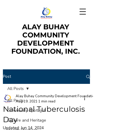
ALAY BUHAY
COMMUNITY
DEVELOPMENT
FOUNDATION,
INC.
Post
All Posts
Alay Buhay Community Development Foundation, Inc.
All Posts
Aug 19, 2021
1 min read
National Tuberculosis
Community Spotlight
Day
Culture and Heritage
Updated:
Jun 14, 2024